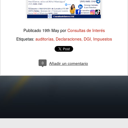
Publicado
19th May
por
Consultas de Interés
Etiquetas:
auditorías
Declaraciones
DGI
Impuestos
0
Añadir un comentario