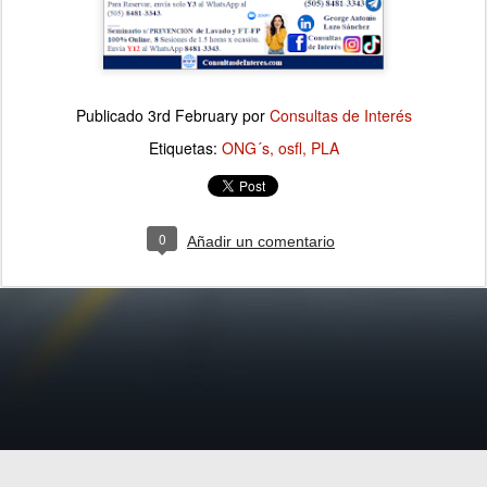
Publicado
3rd February
por
Consultas de Interés
Etiquetas:
ONG´s
osfl
PLA
0
Añadir un comentario