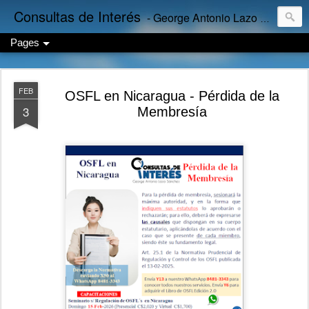
Consultas de Interés
- George Antonio Lazo Sánchez
Pages
FEB
OSFL en Nicaragua - Pérdida de la
3
Membresía