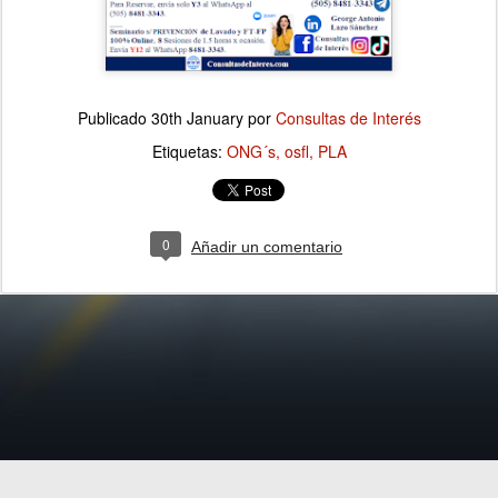
Publicado
30th January
por
Consultas de Interés
Etiquetas:
ONG´s
osfl
PLA
0
Añadir un comentario