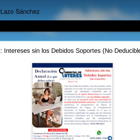
 Lazo Sánchez
presariales: El Riesgo Reputacional por Incumpli
: Intereses sin los Debidos Soportes (No Deducibl