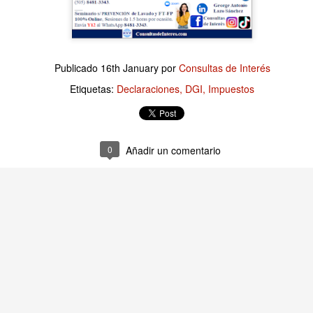
Publicado
2 hours ago
por
Consultas de Interés
Publicado
16th January
por
Consultas de Interés
Etiquetas:
Finanzas Empresariales
Etiquetas:
Declaraciones
DGI
Impuestos
0
Añadir un comentario
0
Añadir un comentario
Finanzas Empresariales: La Quiebra Técnica