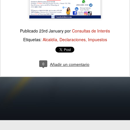
Publicado
23rd January
por
Consultas de Interés
Etiquetas:
Alcaldía
Declaraciones
Impuestos
0
Añadir un comentario