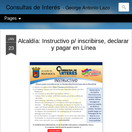
Consultas de Interés
- George Antonio Lazo Sánchez
Pages
JAN
Alcaldía: Instructivo p/ inscribirse, declarar
23
y pagar en Línea