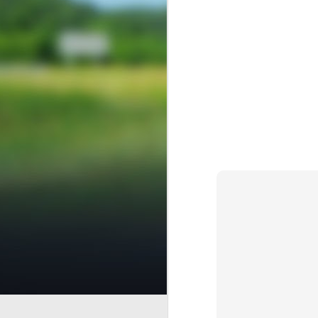
Finanzas E
AUG
7