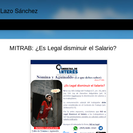
 Lazo Sánchez
Finanzas Empresariales: La Quiebra Técnica
MITRAB: ¿Es Legal disminuir el Salario?