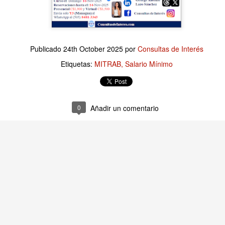
Publicado
11 hours ago
por
Consultas de Interés
Publicado
24th October 2025
por
Consultas de Interés
Etiquetas:
Finanzas Empresariales
Etiquetas:
MITRAB
Salario Mínimo
0
Añadir un comentario
0
Añadir un comentario
mpresariales: Evaluar individualmente es muy imp