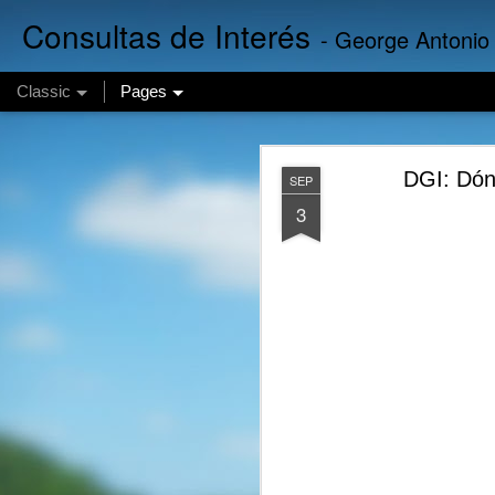
Consultas de Interés
- George Antonio
Classic
Pages
Finanzas
AUG
DGI: Dón
SEP
6
3