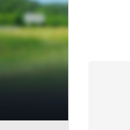
Finanz
AUG
6