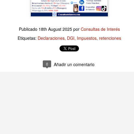
Publicado
35 minutes ago
por
Consultas de Interés
Publicado
18th August 2025
por
Consultas de Interés
Etiquetas:
Finanzas Empresariales
Etiquetas:
Declaraciones
DGI
Impuestos
retenciones
0
Añadir un comentario
0
Añadir un comentario