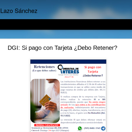
 Lazo Sánchez
presariales: No todo gasto es una Inversión, y V
DGI: Si pago con Tarjeta ¿Debo Retener?