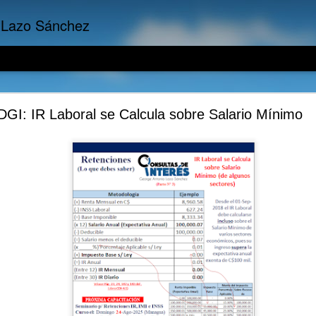
 Lazo Sánchez
Empresariales: La importancia del Costo de Oport
DGI: IR Laboral se Calcula sobre Salario Mínimo