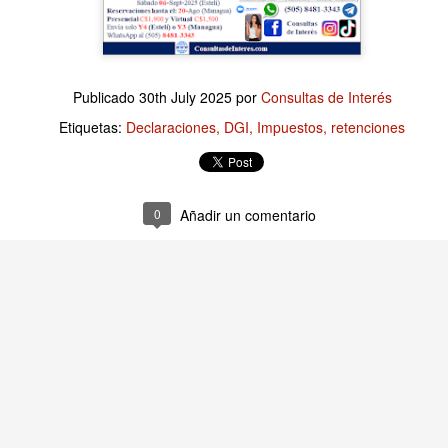
Publicado
15 hours ago
por
Consultas de Interés
Publicado
30th July 2025
por
Consultas de Interés
Etiquetas:
Finanzas Empresariales
Etiquetas:
Declaraciones
DGI
Impuestos
retenciones
0
Añadir un comentario
0
Añadir un comentario
Empresariales: Revisar los Costos es una tarea es