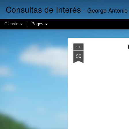
Consultas de Interés
- George Antonio
Classic
Pages
Finanzas 
AUG
JUL
5
30