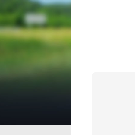
Finanzas 
AUG
5