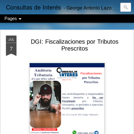
Consultas de Interés
- George Antonio Lazo Sánchez
Pages
JUL
DGI: Fiscalizaciones por Tributos
7
Prescritos