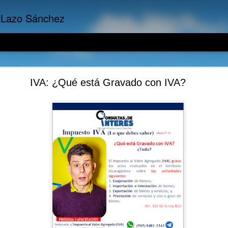
 Lazo Sánchez
presariales: El Riesgo Reputacional por Incumpli
IVA: ¿Qué está Gravado con IVA?