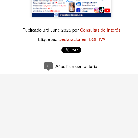
Publicado
15 hours ago
por
Consultas de Interés
Publicado
3rd June 2025
por
Consultas de Interés
Etiquetas:
Finanzas Empresariales
Etiquetas:
Declaraciones
DGI
IVA
0
Añadir un comentario
0
Añadir un comentario
Finanzas Empresariales: La Quiebra Técnica