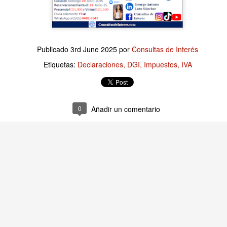
Publicado
8 hours ago
por
Consultas de Interés
Publicado
3rd June 2025
por
Consultas de Interés
Etiquetas:
Finanzas Empresariales
Etiquetas:
Declaraciones
DGI
Impuestos
IVA
0
Añadir un comentario
0
Añadir un comentario
as Empresariales: ¿A qué renuncian cuando decid