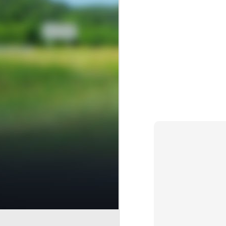
Finanz
AUG
6