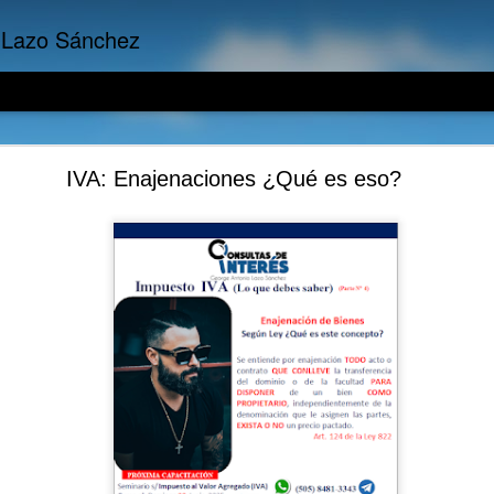
 Lazo Sánchez
 Empresariales: Los Activos ponen dinero en tu bol
IVA: Enajenaciones ¿Qué es eso?