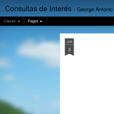
Consultas de Interés
- George Antonio
Classic
Pages
Finanzas
AUG
JUN
6
3