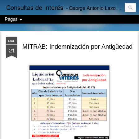
Consultas de Interés
- George Antonio Lazo Sánchez
Pages
MAR
MITRAB: Indemnización por Antigüedad
21