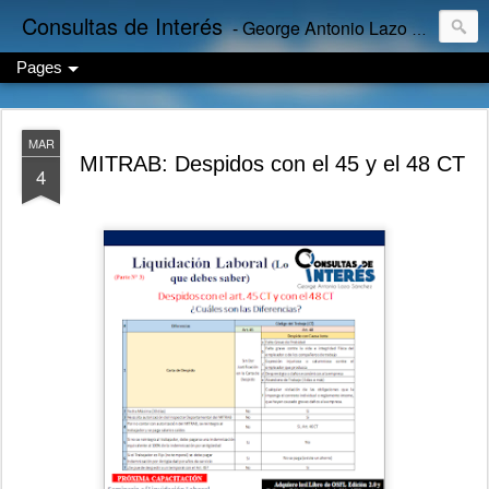
Consultas de Interés
- George Antonio Lazo Sánchez
Pages
MAR
MITRAB: Despidos con el 45 y el 48 CT
4