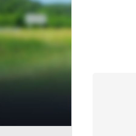
Finanzas Em
AUG
7