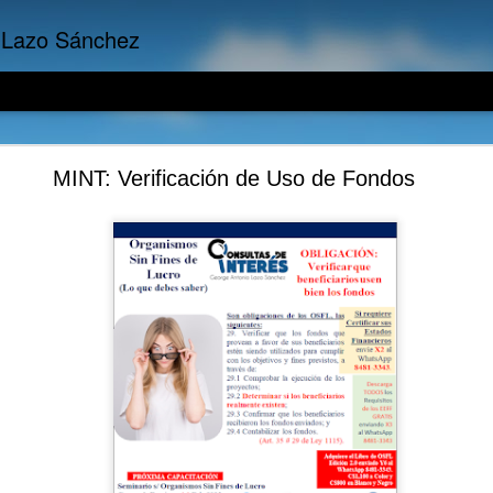
 Lazo Sánchez
mpresariales: Evaluar individualmente es muy imp
MINT: Verificación de Uso de Fondos