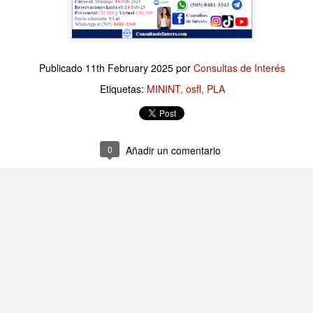
Publicado
3 hours ago
por
Consultas de Interés
Publicado
11th February 2025
por
Consultas de Interés
Etiquetas:
Finanzas Empresariales
Etiquetas:
MININT
osfl
PLA
0
Añadir un comentario
0
Añadir un comentario
presariales: No todo gasto es una Inversión, y V