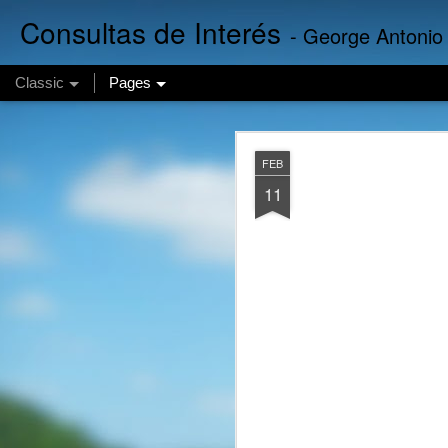
Consultas de Interés
- George Antonio
Classic
Pages
Finanzas E
AUG
FEB
7
11