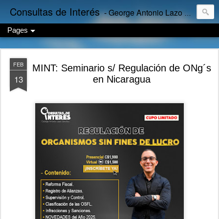
Consultas de Interés
- George Antonio Lazo Sánchez
Pages
FEB
MINT: Seminario s/ Regulación de ONg´s
13
en Nicaragua