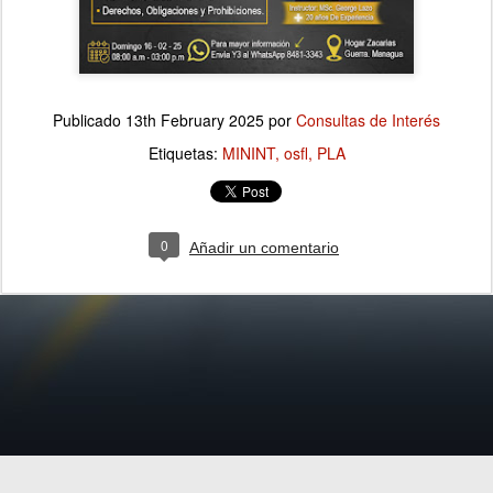
Publicado
13th February 2025
por
Consultas de Interés
Etiquetas:
MININT
osfl
PLA
0
Añadir un comentario