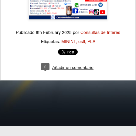
Publicado
8th February 2025
por
Consultas de Interés
Etiquetas:
MININT
osfl
PLA
0
Añadir un comentario