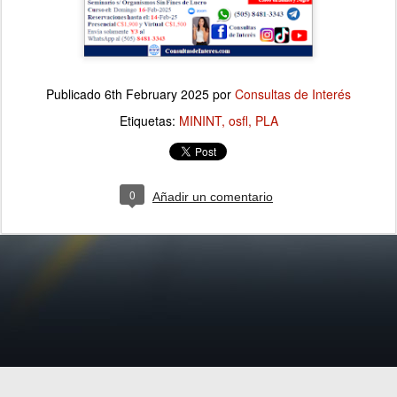
Publicado
6th February 2025
por
Consultas de Interés
Etiquetas:
MININT
osfl
PLA
0
Añadir un comentario