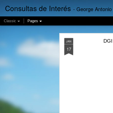
Consultas de Interés
- George Antonio
Classic
Pages
Finanzas
AUG
DGI:
JAN
6
17