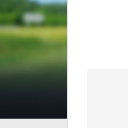
Finanz
AUG
6