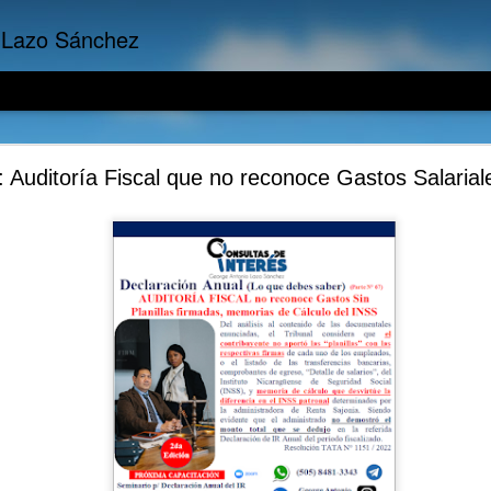
 Lazo Sánchez
 Empresariales: Los Activos ponen dinero en tu bol
 Auditoría Fiscal que no reconoce Gastos Salarial