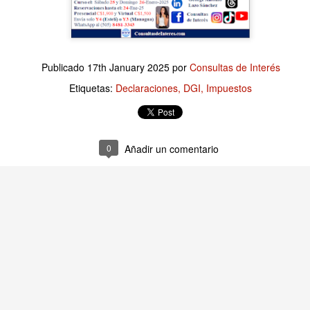
Publicado
13 hours ago
por
Consultas de Interés
Publicado
17th January 2025
por
Consultas de Interés
Etiquetas:
Finanzas Empresariales
Etiquetas:
Declaraciones
DGI
Impuestos
0
Añadir un comentario
0
Añadir un comentario
as Empresariales: ¿A qué renuncian cuando decid