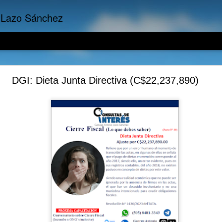
 Lazo Sánchez
presariales: No todo gasto es una Inversión, y V
DGI: Dieta Junta Directiva (C$22,237,890)