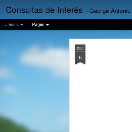
Consultas de Interés
- George Antonio
Classic
Pages
Finanzas Em
AUG
DEC
7
6