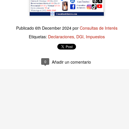
Publicado
1 hour ago
por
Consultas de Interés
Publicado
6th December 2024
por
Consultas de Interés
Etiquetas:
Finanzas Empresariales
Etiquetas:
Declaraciones
DGI
Impuestos
0
Añadir un comentario
0
Añadir un comentario
 Empresariales: Los Activos ponen dinero en tu bol