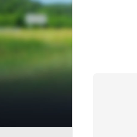
Finanzas
AUG
6