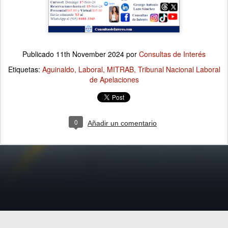
Publicado
11th November 2024
por
Consultas de Interés
Etiquetas:
Aguinaldo
Laboral
MITRAB
Tribunal Nacional Laboral
de Apelaciones
0
Añadir un comentario