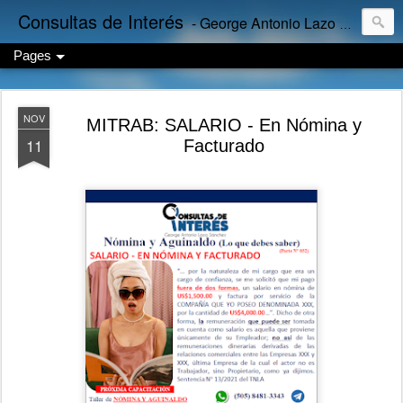
Consultas de Interés
- George Antonio Lazo Sánchez
Pages
NOV
MITRAB: SALARIO - En Nómina y
11
Facturado