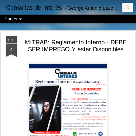
Consultas de Interés
- George Antonio Lazo Sánchez
Pages
OCT
MITRAB: Reglamento Interno - DEBE
4
SER IMPRESO Y estar Disponibles