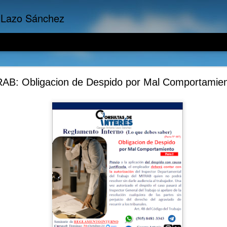
 Lazo Sánchez
 Empresariales: Los Activos ponen dinero en tu bol
AB: Obligacion de Despido por Mal Comportamie