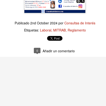
Publicado
7 hours ago
por
Consultas de Interés
Publicado
2nd October 2024
por
Consultas de Interés
Etiquetas:
Finanzas Empresariales
Etiquetas:
Laboral
MITRAB
Reglamento
0
Añadir un comentario
0
Añadir un comentario