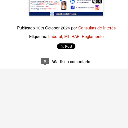
Publicado
2 hours ago
por
Consultas de Interés
Publicado
10th October 2024
por
Consultas de Interés
Etiquetas:
Finanzas Empresariales
Etiquetas:
Laboral
MITRAB
Reglamento
0
Añadir un comentario
0
Añadir un comentario
Finanzas Empresariales: La Quiebra Técnica