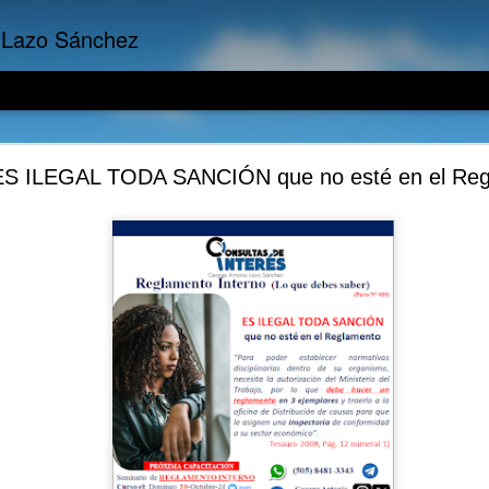
 Lazo Sánchez
presariales: El Riesgo Reputacional por Incumpli
S ILEGAL TODA SANCIÓN que no esté en el Reg