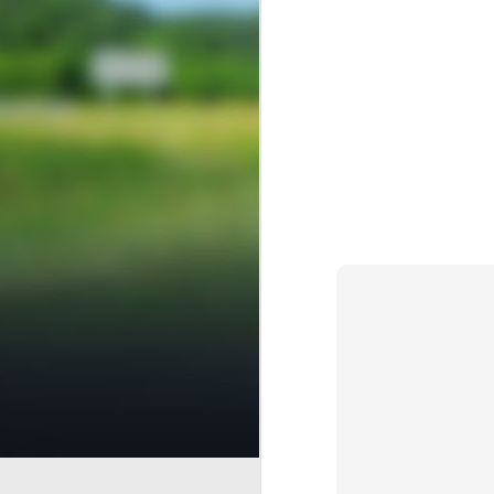
AUG
7