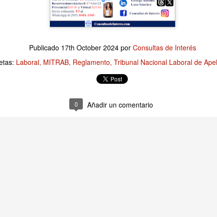
Publicado
12 hours ago
por
Consultas de Interés
Publicado
17th October 2024
por
Consultas de Interés
Etiquetas:
Finanzas Empresariales
etas:
Laboral
MITRAB
Reglamento
Tribunal Nacional Laboral de Ape
0
Añadir un comentario
0
Añadir un comentario
Empresariales: Revisar los Costos es una tarea es