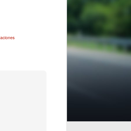
laciones
encial