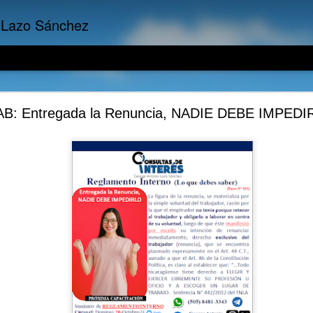
 Lazo Sánchez
Empresariales: La importancia del Costo de Oport
B: Entregada la Renuncia, NADIE DEBE IMPED