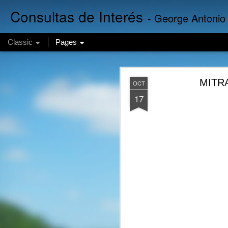
Consultas de Interés
- George Antonio
Classic
Pages
Finanzas 
AUG
MITRA
OCT
5
17