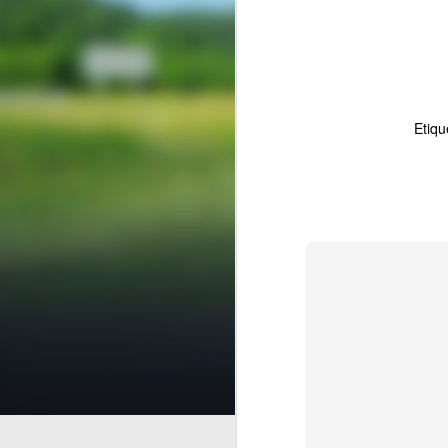
Etiqu
Finanzas 
AUG
5