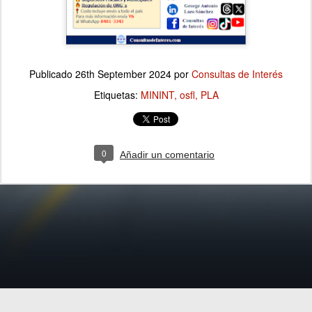
Publicado
26th September 2024
por
Consultas de Interés
Etiquetas:
MININT
osfl
PLA
0
Añadir un comentario