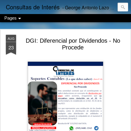
Consultas de Interés
- George Antonio Lazo Sánchez
Pages
AUG
DGI: Diferencial por Dividendos - No
23
Procede