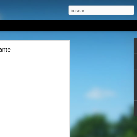
ortante
ante