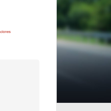
aciones
iceversa