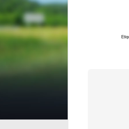
Etiq
Finanzas Em
AUG
7