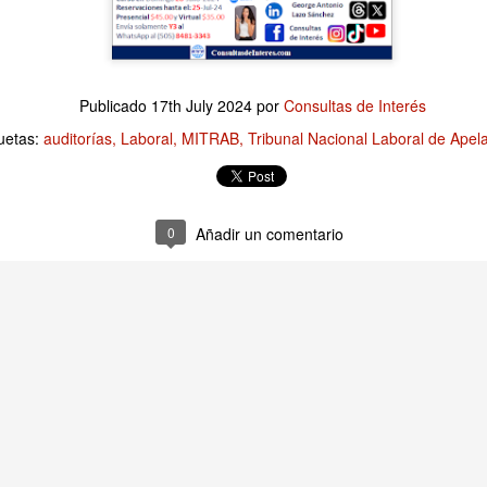
Publicado
3 hours ago
por
Consultas de Interés
Publicado
17th July 2024
por
Consultas de Interés
Etiquetas:
Finanzas Empresariales
uetas:
auditorías
Laboral
MITRAB
Tribunal Nacional Laboral de Apel
0
Añadir un comentario
0
Añadir un comentario
presariales: No todo gasto es una Inversión, y V