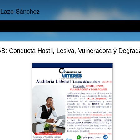
 Lazo Sánchez
mpresariales: Evaluar individualmente es muy imp
: Conducta Hostil, Lesiva, Vulneradora y Degrad