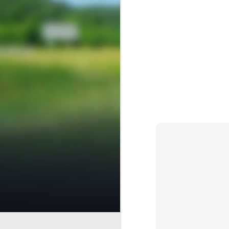
Finanzas 
AUG
5