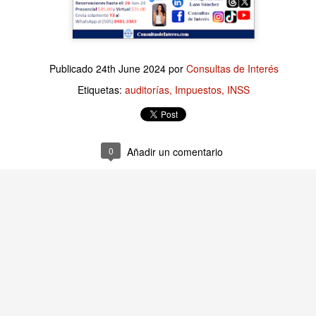
Publicado
14 hours ago
por
Consultas de Interés
Publicado
24th June 2024
por
Consultas de Interés
Etiquetas:
Finanzas Empresariales
Etiquetas:
auditorías
Impuestos
INSS
0
Añadir un comentario
0
Añadir un comentario
Empresariales: Revisar los Costos es una tarea es