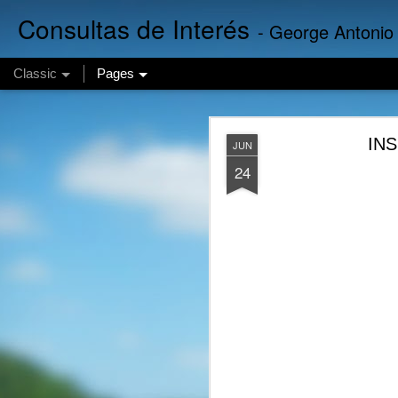
Consultas de Interés
- George Antonio
Classic
Pages
Finanzas 
AUG
INS
JUN
5
24