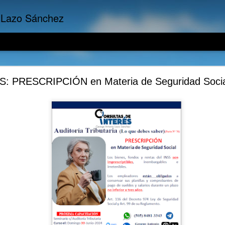
 Lazo Sánchez
Empresariales: La importancia del Costo de Oport
S: PRESCRIPCIÓN en Materia de Seguridad Socia