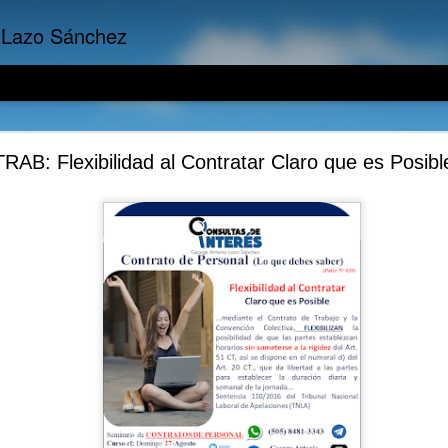
 Lazo Sánchez
Empresariales: La importancia del Costo de Oport
RAB: Flexibilidad al Contratar Claro que es Posibl