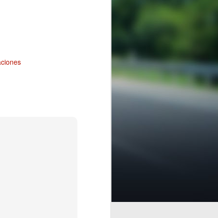
aciones
encial