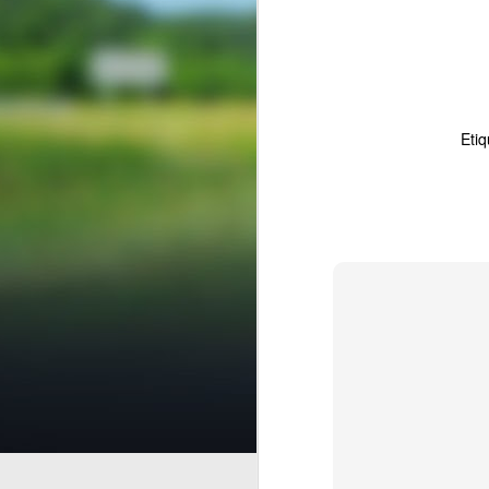
Eti
Finanzas 
AUG
5