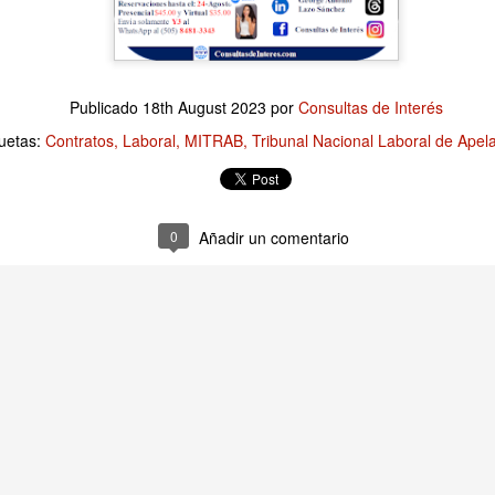
Publicado
14 hours ago
por
Consultas de Interés
Publicado
18th August 2023
por
Consultas de Interés
Etiquetas:
Finanzas Empresariales
quetas:
Contratos
Laboral
MITRAB
Tribunal Nacional Laboral de Apel
0
Añadir un comentario
0
Añadir un comentario
Empresariales: Revisar los Costos es una tarea es