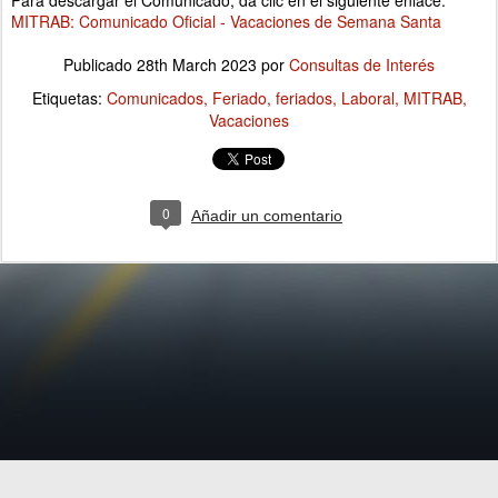
Para descargar el Comunicado, da clic en el siguiente enlace:
MITRAB: Comunicado Oficial - Vacaciones de Semana Santa
Publicado
28th March 2023
por
Consultas de Interés
Etiquetas:
Comunicados
Feriado
feriados
Laboral
MITRAB
Vacaciones
0
Añadir un comentario