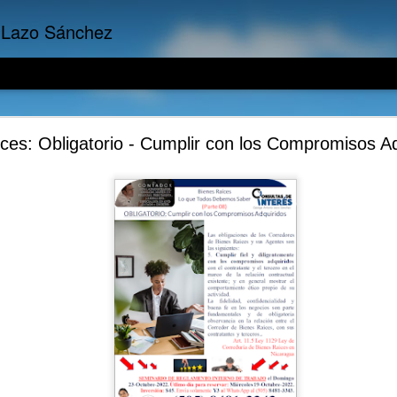
 Lazo Sánchez
Empresariales: La importancia del Costo de Oport
ces: Obligatorio - Cumplir con los Compromisos Ad