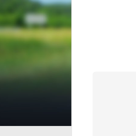
Finanzas 
AUG
5