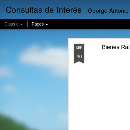
Consultas de Interés
- George Antonio
Classic
Pages
Finanzas 
AUG
Bienes Raí
SEP
5
30