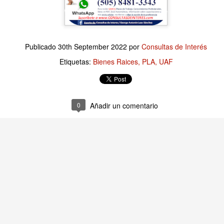
Publicado
12 hours ago
por
Consultas de Interés
Publicado
30th September 2022
por
Consultas de Interés
Etiquetas:
Finanzas Empresariales
Etiquetas:
Bienes Raices
PLA
UAF
0
Añadir un comentario
0
Añadir un comentario
Empresariales: Revisar los Costos es una tarea es