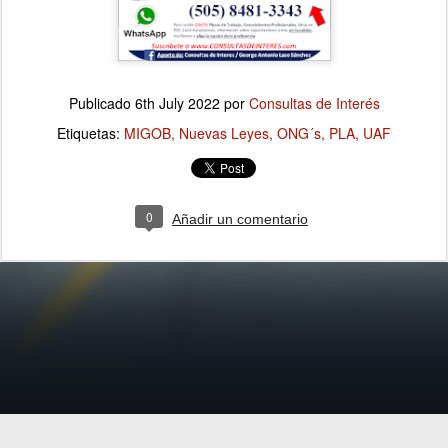
Publicado
6th July 2022
por
Consultas de Interés
Etiquetas:
MIGOB
Nuevas Leyes
ONG´s
PLA
UAF
0
Añadir un comentario