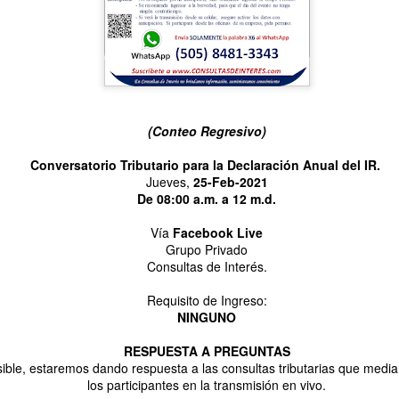
Publicado
7 hours ago
por
Consultas de Interés
Etiquetas:
Finanzas Empresariales
(Conteo Regresivo)
Conversatorio Tributario para la Declaración Anual del IR.
Jueves,
25-Feb-2021
0
Añadir un comentario
De 08:00 a.m. a 12 m.d.
Vía
Facebook Live
Grupo Privado
Consultas de Interés.
mpresariales: Evaluar individualmente es muy imp
Requisito de Ingreso:
NINGUNO
RESPUESTA A PREGUNTAS
sible, estaremos dando respuesta a las consultas tributarias que medi
los participantes en la transmisión en vivo.