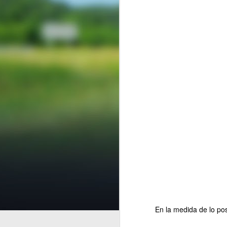
Finanzas E
AUG
7
En la medida de lo po