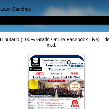
 Lazo Sánchez
Finanzas Empresariales: La Quiebra Técnica
Tributario (100% Gratis-Online-Facebook Live) - d
m.d.