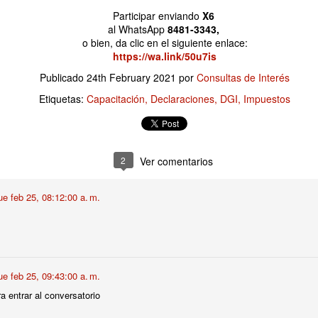
Participar enviando
X6
al WhatsApp
8481-3343,
o bien, da clic en el siguiente enlace:
https://wa.link/50u7is
Publicado
24th February 2021
por
Consultas de Interés
Etiquetas:
Capacitación
Declaraciones
DGI
Impuestos
2
Ver comentarios
Publicado
11 hours ago
por
Consultas de Interés
ue feb 25, 08:12:00 a. m.
Etiquetas:
Finanzas Empresariales
0
Añadir un comentario
ue feb 25, 09:43:00 a. m.
 entrar al conversatorio